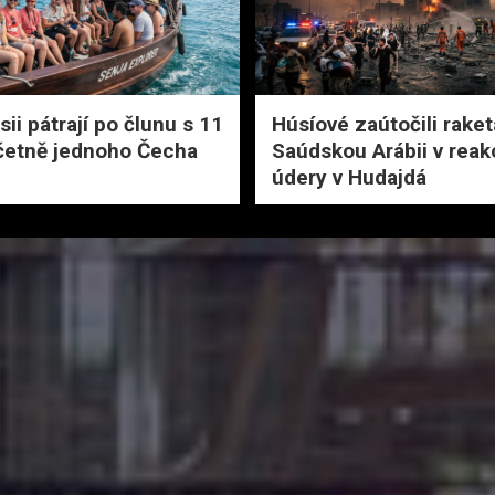
ii pátrají po člunu s 11
Húsíové zaútočili rake
včetně jednoho Čecha
Saúdskou Arábii v reak
údery v Hudajdá