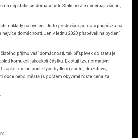
na něj statisíce domácností. Stále ho ale nečerpají všichni,
atit náklady na bydlení. Je to především pomocí příspěvku na
e nejvíce domácností. Jen v lednu 2023 příspěvek na bydlení
istého příjmu vaší domácnosti, tak příspěvek do státu je
latí komukoli jakoukoli částku. Existují tzv. normativní
 zaplatí rodině podle typu bydlení (vlastní, družstevní,
osti obce nebo města (s počtem obyvatel roste cena za
:
em