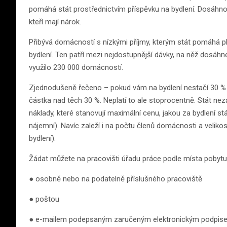
pomáhá stát prostřednictvím příspěvku na bydlení. Dosáhnou 
kteří mají nárok.
Přibývá domácností s nízkými příjmy, kterým stát pomáhá pl
bydlení. Ten patří mezi nejdostupnější dávky, na něž dosáhn
využilo 230 000 domácností.
Zjednodušeně řečeno – pokud vám na bydlení nestačí 30 % č
částka nad těch 30 %. Neplatí to ale stoprocentně. Stát nezap
náklady, které stanovují maximální cenu, jakou za bydlení stát
nájemní). Navíc zaleží i na počtu členů domácnosti a velik
bydlení).
Žádat můžete na pracovišti úřadu práce podle místa pobytu
● osobně nebo na podatelně příslušného pracoviště
● poštou
● e-mailem podepsaným zaručeným elektronickým podpis