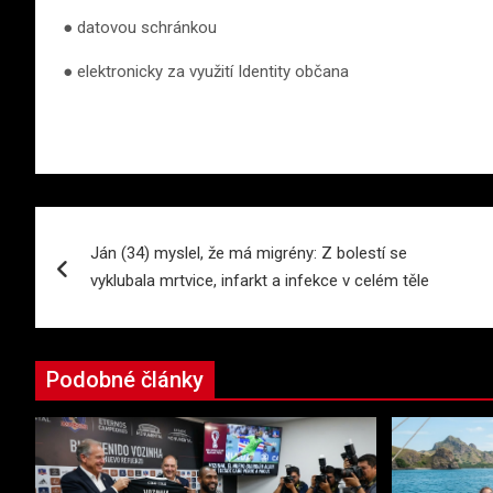
● datovou schránkou
● elektronicky za využití Identity občana
Navigace
Ján (34) myslel, že má migrény: Z bolestí se
pro
vyklubala mrtvice, infarkt a infekce v celém těle
příspěvek
Podobné články