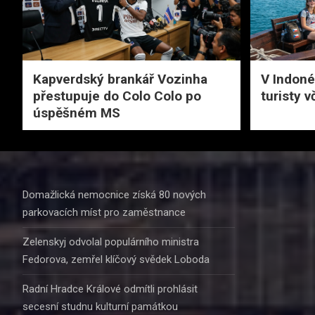
Kapverdský brankář Vozinha
V Indonés
přestupuje do Colo Colo po
turisty 
úspěšném MS
Domažlická nemocnice získá 80 nových
parkovacích míst pro zaměstnance
Zelenskyj odvolal populárního ministra
Fedorova, zemřel klíčový svědek Loboda
Radní Hradce Králové odmítli prohlásit
secesní studnu kulturní památkou