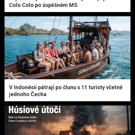
Colo Colo po úspěšném MS
V Indonésii pátrají po člunu s 11 turisty včetně
jednoho Čecha