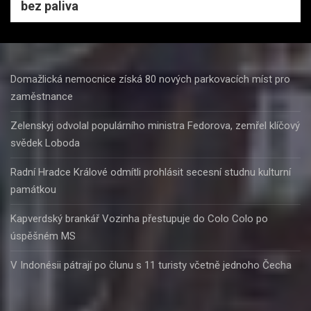
bez paliva
Domažlická nemocnice získá 80 nových parkovacích míst pro
zaměstnance
Zelenskyj odvolal populárního ministra Fedorova, zemřel klíčový
svědek Loboda
Radní Hradce Králové odmítli prohlásit secesní studnu kulturní
památkou
Kapverdský brankář Vozinha přestupuje do Colo Colo po
úspěšném MS
V Indonésii pátrají po člunu s 11 turisty včetně jednoho Čecha