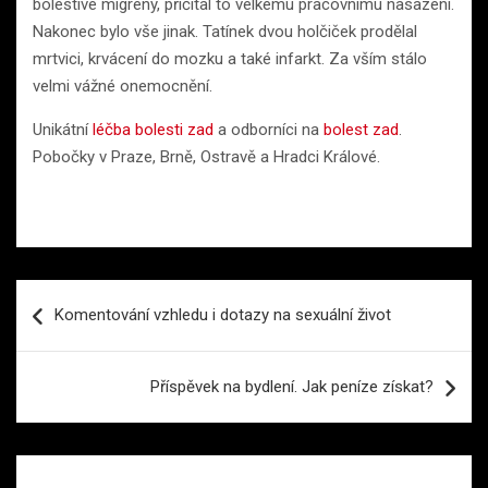
bolestivé migrény, přičítal to velkému pracovnímu nasazení.
Nakonec bylo vše jinak. Tatínek dvou holčiček prodělal
mrtvici, krvácení do mozku a také infarkt. Za vším stálo
velmi vážné onemocnění.
Unikátní
léčba bolesti zad
a odborníci na
bolest zad
.
Pobočky v Praze, Brně, Ostravě a Hradci Králové.
Navigace
Komentování vzhledu i dotazy na sexuální život
pro
příspěvek
Příspěvek na bydlení. Jak peníze získat?