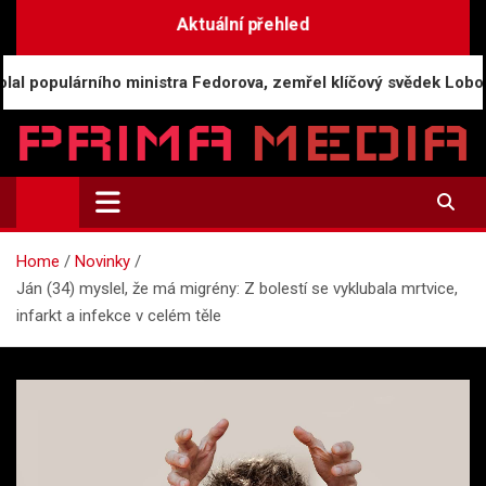
Skip
Aktuální přehled
to
content
lárního ministra Fedorova, zemřel klíčový svědek Loboda
Prima-Media.cz
Informace a aktuality | Zpravodajství
Home
Novinky
Ján (34) myslel, že má migrény: Z bolestí se vyklubala mrtvice,
infarkt a infekce v celém těle