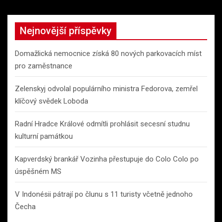
Nejnovější příspěvky
Domažlická nemocnice získá 80 nových parkovacích míst
pro zaměstnance
Zelenskyj odvolal populárního ministra Fedorova, zemřel
klíčový svědek Loboda
Radní Hradce Králové odmítli prohlásit secesní studnu
kulturní památkou
Kapverdský brankář Vozinha přestupuje do Colo Colo po
úspěšném MS
V Indonésii pátrají po člunu s 11 turisty včetně jednoho
Čecha