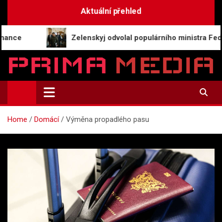
Skip
Aktuální přehled
to
content
Zelenskyj odvolal populárního ministra Fedorova, z
Prima-Media.cz
Informace a aktuality | Zpravodajství
Home
Domácí
Výměna propadlého pasu