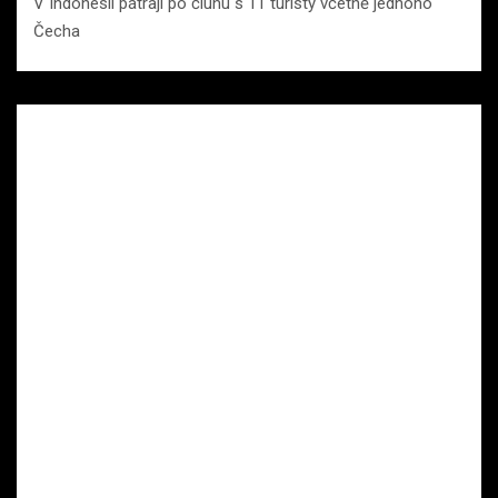
V Indonésii pátrají po člunu s 11 turisty včetně jednoho
Čecha