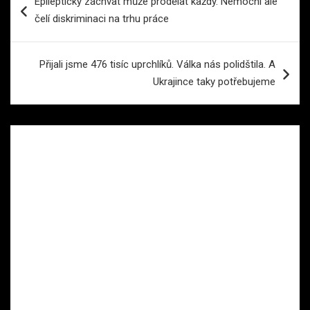
Epileptický záchvat může prodělat každý. Nemocní ale
pro
čelí diskriminaci na trhu práce
příspěvek
Přijali jsme 476 tisíc uprchlíků. Válka nás polidštila. A
Ukrajince taky potřebujeme