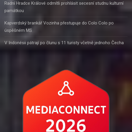
Radní Hradce Králové odmítli prohlásit secesní studnu kulturní
památkou
Kapverdský brankář Vozinha přestupuje do Colo Colo po
úspěšném MS
V Indonésii pátrají po člunu s 11 turisty včetně jednoho Čecha