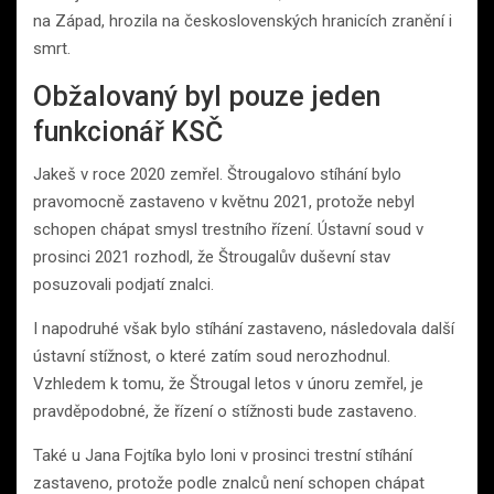
na Západ, hrozila na československých hranicích zranění i
smrt.
Obžalovaný byl pouze jeden
funkcionář KSČ
Jakeš v roce 2020 zemřel. Štrougalovo stíhání bylo
pravomocně zastaveno v květnu 2021, protože nebyl
schopen chápat smysl trestního řízení. Ústavní soud v
prosinci 2021 rozhodl, že Štrougalův duševní stav
posuzovali podjatí znalci.
I napodruhé však bylo stíhání zastaveno, následovala další
ústavní stížnost, o které zatím soud nerozhodnul.
Vzhledem k tomu, že Štrougal letos v únoru zemřel, je
pravděpodobné, že řízení o stížnosti bude zastaveno.
Také u Jana Fojtíka bylo loni v prosinci trestní stíhání
zastaveno, protože podle znalců není schopen chápat