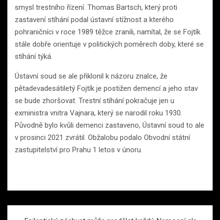
smysl trestního řízení. Thomas Bartsch, který proti
zastavení stíhání podal ústavní stížnost a kterého
pohraničníci v roce 1989 těžce zranili, namítal, že se Fojtík
stále dobře orientuje v politických poměrech doby, které se
stíhání týká.
Ústavní soud se ale přiklonil k názoru znalce, že
pětadevadesátiletý Fojtík je postižen demencí a jeho stav
se bude zhoršovat. Trestní stíhání pokračuje jen u
exministra vnitra Vajnara, který se narodil roku 1930.
Původně bylo kvůli demenci zastaveno, Ústavní soud to ale
v prosinci 2021 zvrátil. Obžalobu podalo Obvodní státní
zastupitelství pro Prahu 1 letos v únoru.
Navigace