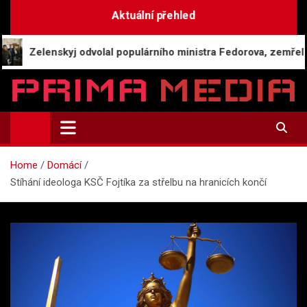
Skip
Aktuální přehled
to
content
enskyj odvolal populárního ministra Fedorova, zemřel klíčový 
Prima-Media.cz
Informace a aktuality | Zpravodajství
Home
Domácí
Stíhání ideologa KSČ Fojtíka za střelbu na hranicích končí