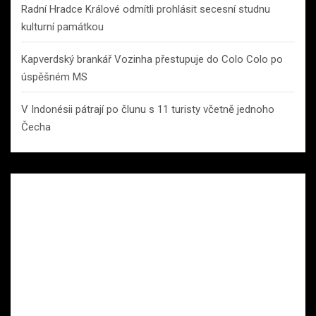
Radní Hradce Králové odmítli prohlásit secesní studnu
kulturní památkou
Kapverdský brankář Vozinha přestupuje do Colo Colo po
úspěšném MS
V Indonésii pátrají po člunu s 11 turisty včetně jednoho
Čecha