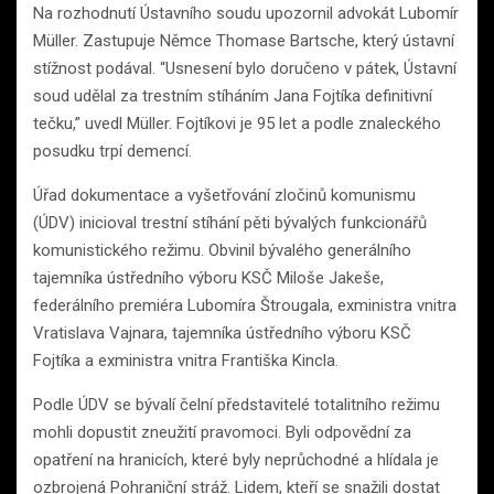
Na rozhodnutí Ústavního soudu upozornil advokát Lubomír
Müller. Zastupuje Němce Thomase Bartsche, který ústavní
stížnost podával. “Usnesení bylo doručeno v pátek, Ústavní
soud udělal za trestním stíháním Jana Fojtíka definitivní
tečku,” uvedl Müller. Fojtíkovi je 95 let a podle znaleckého
posudku trpí demencí.
Úřad dokumentace a vyšetřování zločinů komunismu
(ÚDV) inicioval trestní stíhání pěti bývalých funkcionářů
komunistického režimu. Obvinil bývalého generálního
tajemníka ústředního výboru KSČ Miloše Jakeše,
federálního premiéra Lubomíra Štrougala, exministra vnitra
Vratislava Vajnara, tajemníka ústředního výboru KSČ
Fojtíka a exministra vnitra Františka Kincla.
Podle ÚDV se bývalí čelní představitelé totalitního režimu
mohli dopustit zneužití pravomoci. Byli odpovědní za
opatření na hranicích, které byly neprůchodné a hlídala je
ozbrojená Pohraniční stráž. Lidem, kteří se snažili dostat