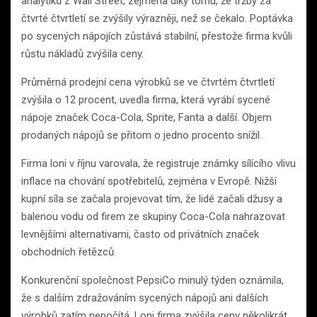
analytiků z Wall Street, zejména díky tomu, že tržby za
čtvrté čtvrtletí se zvýšily výrazněji, než se čekalo. Poptávka
po sycených nápojích zůstává stabilní, přestože firma kvůli
růstu nákladů zvýšila ceny.
Průměrná prodejní cena výrobků se ve čtvrtém čtvrtletí
zvýšila o 12 procent, uvedla firma, která vyrábí sycené
nápoje značek Coca-Cola, Sprite, Fanta a další. Objem
prodaných nápojů se přitom o jedno procento snížil.
Firma loni v říjnu varovala, že registruje známky sílícího vlivu
inflace na chování spotřebitelů, zejména v Evropě. Nižší
kupní síla se začala projevovat tím, že lidé začali džusy a
balenou vodu od firem ze skupiny Coca-Cola nahrazovat
levnějšími alternativami, často od privátních značek
obchodních řetězců.
Konkurenční společnost PepsiCo minulý týden oznámila,
že s dalším zdražováním sycených nápojů ani dalších
výrobků zatím nepočítá. Loni firma zvýšila ceny několikrát.