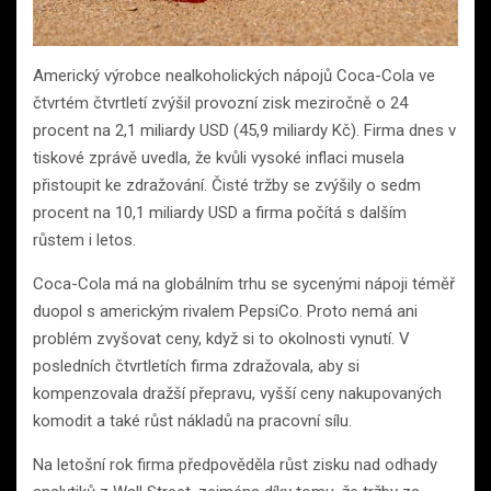
Americký výrobce nealkoholických nápojů Coca-Cola ve
čtvrtém čtvrtletí zvýšil provozní zisk meziročně o 24
procent na 2,1 miliardy USD (45,9 miliardy Kč). Firma dnes v
tiskové zprávě uvedla, že kvůli vysoké inflaci musela
přistoupit ke zdražování. Čisté tržby se zvýšily o sedm
procent na 10,1 miliardy USD a firma počítá s dalším
růstem i letos.
Coca-Cola má na globálním trhu se sycenými nápoji téměř
duopol s americkým rivalem PepsiCo. Proto nemá ani
problém zvyšovat ceny, když si to okolnosti vynutí. V
posledních čtvrtletích firma zdražovala, aby si
kompenzovala dražší přepravu, vyšší ceny nakupovaných
komodit a také růst nákladů na pracovní sílu.
Na letošní rok firma předpověděla růst zisku nad odhady