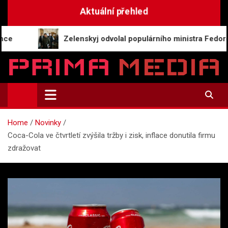
Skip
Aktuální přehled
to
content
Zelenskyj odvolal populárního ministra Fedorova, zemře
Prima-Media.cz
Informace a aktuality | Zpravodajství
Home
Novinky
Coca-Cola ve čtvrtletí zvýšila tržby i zisk, inflace donutila firmu
zdražovat