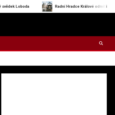
Loboda
Radní Hradce Králové odmítli prohlásit sec