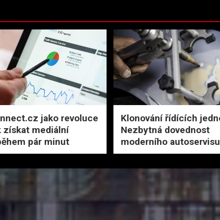
nect.cz jako revoluce
Klonování řídících jedn
k získat mediální
Nezbytná dovednost
během pár minut
moderního autoservisu