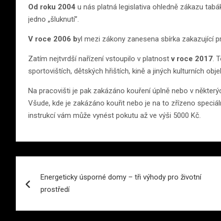
Od roku 2004
u nás platná legislativa ohledně zákazu tabáko
jedno „šluknutí”.
V roce 2006 b
yl mezi zákony zanesena sbírka zakazující 
Zatím nejtvrdší nařízení vstoupilo v platnost
v roce 2017
. 
sportovištích, dětských hřištích, kině a jiných kulturních o
Na pracovišti je pak zakázáno kouření úplně nebo v některý
Všude, kde je zakázáno kouřit nebo je na to zřízeno speciá
instrukcí vám může vynést pokutu až ve výši 5000 Kč.
Navigace
Energeticky úsporné domy – tři výhody pro životní
pro
prostředí
příspěvek