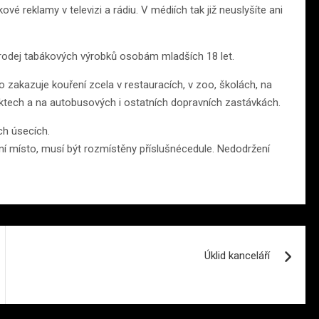
vé reklamy v televizi a rádiu. V médiích tak již neuslyšíte ani
prodej tabákových výrobků osobám mladších 18 let.
To zakazuje kouření zcela v restauracích, v zoo, školách, na
bjektech a na autobusových i ostatních dopravních zastávkách.
ch úsecích.
lní místo, musí být rozmístěny příslušnécedule. Nedodržení
Úklid kanceláří