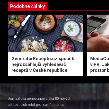
Podobné články
GeneratorReceptu.cz spouští
MediaCon
nejrozsáhlejší vyhledávač
v PR: Ja
receptů v České republice
prostor 
Domažlická nemocnice získá 80 nových
parkovacích míst pro zaměstnance