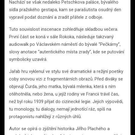
Nachází se však nedaleko Petschkova paláce, bývalého
sídla pražského gestapa, kam se parašutista osudný den
vypravil podat doznání a zradit přátele z odboje.
Tuto souvislost inscenace zohledňuje skladbou večera.
První část se koná v sále Rokoka, následuje takzvaný
audiowalk po Václavském náměstí do bývalé “Pečkárny”,
slovy anotace “autentického místa zrady”, kde se putování
symbolicky uzavírá.
Jařab hru vyklenul ve stylu své dramatické a režijní poetiky
coby snovou vizi z fragmentárních obrazů. Před diváky se
objevují Čurda, jeho matka, bývalá milenka, která s ním
otěhotněla, nebo žena, u jejíž rodiny ve Francii trávil čas,
než byl roku 1939 přijat do cizinecké legie. Jejich výpovědi,
tu monology, tu dialogy, nemají jednotící ráz, spíš na
protagonistu nahlížejí z různých úhlů.
Autor se opírá o zjištění historika Jiřího Plachého a