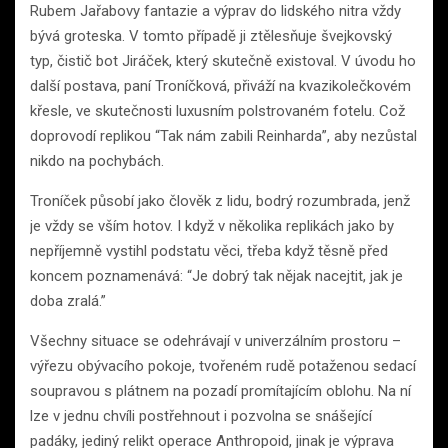
Rubem Jařabovy fantazie a výprav do lidského nitra vždy
bývá groteska. V tomto případě ji ztělesňuje švejkovský
typ, čistič bot Jiráček, který skutečně existoval. V úvodu ho
další postava, paní Troníčková, přiváží na kvazikolečkovém
křesle, ve skutečnosti luxusním polstrovaném fotelu. Což
doprovodí replikou “Tak nám zabili Reinharda”, aby nezůstal
nikdo na pochybách.
Troníček působí jako člověk z lidu, bodrý rozumbrada, jenž
je vždy se vším hotov. I když v několika replikách jako by
nepříjemně vystihl podstatu věci, třeba když těsně před
koncem poznamenává: “Je dobrý tak nějak nacejtit, jak je
doba zralá.”
Všechny situace se odehrávají v univerzálním prostoru –
výřezu obývacího pokoje, tvořeném rudě potaženou sedací
soupravou s plátnem na pozadí promítajícím oblohu. Na ní
lze v jednu chvíli postřehnout i pozvolna se snášející
padáky, jediný relikt operace Anthropoid, jinak je výprava