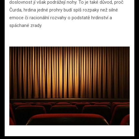
doslovnost jí však podrážejí nohy. To je také důvod, proč
Čurda, hrdina jedné prohry budí spíš rozpaky než silné
emoce či racionální rozvahy o podstatě hrdinství a
spáchané zrady.