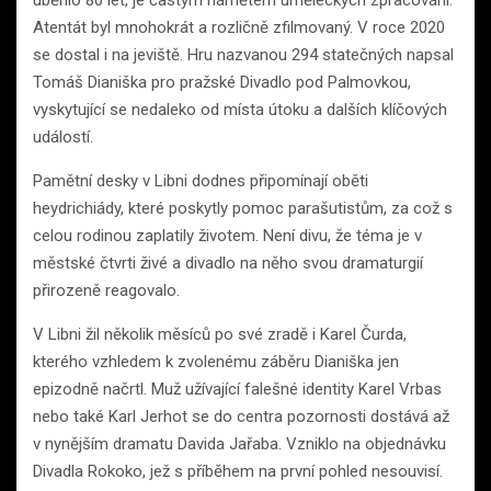
uběhlo 80 let, je častým námětem uměleckých zpracování.
Atentát byl mnohokrát a rozličně zfilmovaný. V roce 2020
se dostal i na jeviště. Hru nazvanou 294 statečných napsal
Tomáš Dianiška pro pražské Divadlo pod Palmovkou,
vyskytující se nedaleko od místa útoku a dalších klíčových
událostí.
Pamětní desky v Libni dodnes připomínají oběti
heydrichiády, které poskytly pomoc parašutistům, za což s
celou rodinou zaplatily životem. Není divu, že téma je v
městské čtvrti živé a divadlo na něho svou dramaturgií
přirozeně reagovalo.
V Libni žil několik měsíců po své zradě i Karel Čurda,
kterého vzhledem k zvolenému záběru Dianiška jen
epizodně načrtl. Muž užívající falešné identity Karel Vrbas
nebo také Karl Jerhot se do centra pozornosti dostává až
v nynějším dramatu Davida Jařaba. Vzniklo na objednávku
Divadla Rokoko, jež s příběhem na první pohled nesouvisí.