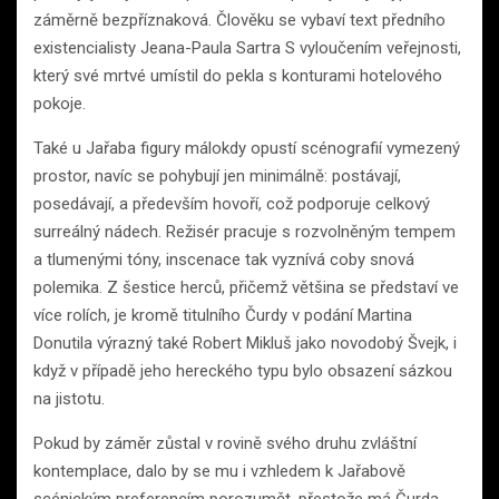
záměrně bezpříznaková. Člověku se vybaví text předního
existencialisty Jeana-Paula Sartra S vyloučením veřejnosti,
který své mrtvé umístil do pekla s konturami hotelového
pokoje.
Také u Jařaba figury málokdy opustí scénografií vymezený
prostor, navíc se pohybují jen minimálně: postávají,
posedávají, a především hovoří, což podporuje celkový
surreálný nádech. Režisér pracuje s rozvolněným tempem
a tlumenými tóny, inscenace tak vyznívá coby snová
polemika. Z šestice herců, přičemž většina se představí ve
více rolích, je kromě titulního Čurdy v podání Martina
Donutila výrazný také Robert Mikluš jako novodobý Švejk, i
když v případě jeho hereckého typu bylo obsazení sázkou
na jistotu.
Pokud by záměr zůstal v rovině svého druhu zvláštní
kontemplace, dalo by se mu i vzhledem k Jařabově