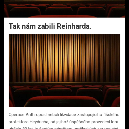
Tak nám zabili Reinharda.
Operace Anthropoid neboli likvidace zastupujícího říšského
protektora Heydricha, od jejíhož úspěšného provedení loni