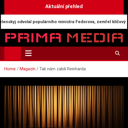
Skip
Aktuální přehled
to
content
olal populárního ministra Fedorova, zemřel klíčový svědek Lob
Prima-Media.cz
Informace a aktuality | Zpravodajství
Home
Magazín
Tak nám zabili Reinharda.