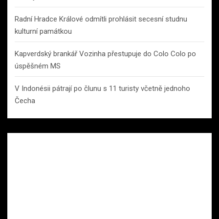
Radní Hradce Králové odmítli prohlásit secesní studnu
kulturní památkou
Kapverdský brankář Vozinha přestupuje do Colo Colo po
úspěšném MS
V Indonésii pátrají po člunu s 11 turisty včetně jednoho
Čecha