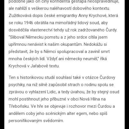
podobně jako on činy konfidenta gestapa neospravedlňuje,
ale nahlíží s veškerou naléhavostí dobového kontextu.
Zužitkovává dopis české emigrantky Anny Krychové, která
se roku 1946 obrátila na mimořádný lidový soud, aby
dosvědčila vlastenectví tehdy už rok zadržovaného Čurdy.
“Sliboval Německu pomstu a z jeho srdce cítila jsem
upřímnou nenávist k našim okupantům. Nedokážu si
představit, že by s Němci spolupracoval a zavinil smrt
mnoha českých lidí. Vždyť ani německy neuměl,” říká
Krychová v Jařabově textu.
Ten s historikovou studií souhlasí také v otázce Čurdovy
psychiky, na niž silně zapůsobil strach o rodinu spolu se
zprávou o vyhlazení Lidic, a tedy úvahou, že by stejný osud
mohl postihnout jeho příbuzné v obci Nová Hlína na
Třeboňsku. Ve hře se objevuje i rozhovor mezi Čurdou a
andělem coby jeho scénickým alter egem, nebo spíš
personifikovaným svědomím.