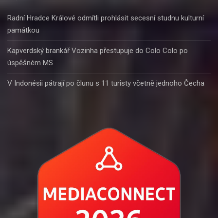
Radní Hradce Králové odmítli prohlásit secesní studnu kulturní
památkou
Kapverdský brankář Vozinha přestupuje do Colo Colo po
úspěšném MS
V Indonésii pátrají po člunu s 11 turisty včetně jednoho Čecha