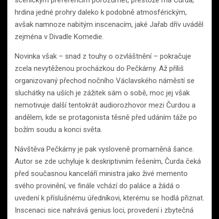
scénickým preferencím porozumět, přestože má Čurda,
hrdina jedné prohry daleko k podobně atmosférickým,
avšak namnoze nabitým inscenacím, jaké Jařab dřív uváděl
zejména v Divadle Komedie.
Novinka však – snad z touhy o ozvláštnění – pokračuje
zcela nevytěženou procházkou do Pečkárny. Až příliš
organizovaný přechod nočního Václavského náměstí se
sluchátky na uších je zážitek sám o sobě, moc jej však
nemotivuje další tentokrát audiorozhovor mezi Čurdou a
andělem, kde se protagonista těsně před udáním táže po
božím soudu a konci světa.
Návštěva Pečkárny je pak vysloveně promarněná šance.
Autor se zde uchyluje k deskriptivním řešením, Čurda čeká
před současnou kanceláří ministra jako živé memento
svého provinění, ve finále vchází do paláce a žádá o
uvedení k příslušnému úředníkovi, kterému se hodlá přiznat.
Inscenaci sice nahrává genius loci, provedení i zbytečná