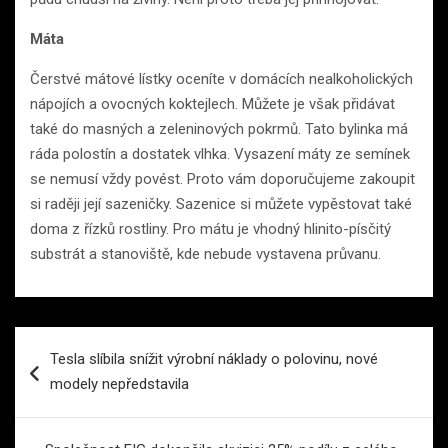
Máta
Čerstvé mátové lístky oceníte v domácích nealkoholických
nápojích a ovocných koktejlech. Můžete je však přidávat
také do masných a zeleninových pokrmů. Tato bylinka má
ráda polostín a dostatek vlhka. Vysazení máty ze semínek
se nemusí vždy povést. Proto vám doporučujeme zakoupit
si raději její sazeničky. Sazenice si můžete vypěstovat také
doma z řízků rostliny. Pro mátu je vhodný hlinito-písčitý
substrát a stanoviště, kde nebude vystavena průvanu.
Navigace
Tesla slíbila snížit výrobní náklady o polovinu, nové
pro
modely nepředstavila
příspěvek