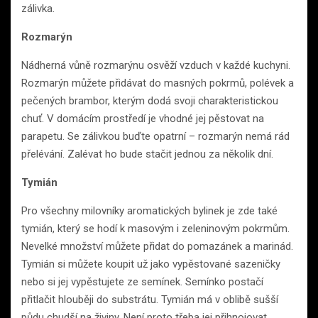
zálivka.
Rozmarýn
Nádherná vůně rozmarýnu osvěží vzduch v každé kuchyni.
Rozmarýn můžete přidávat do masných pokrmů, polévek a
pečených brambor, kterým dodá svoji charakteristickou
chuť. V domácím prostředí je vhodné jej pěstovat na
parapetu. Se zálivkou buďte opatrní – rozmarýn nemá rád
přelévání. Zalévat ho bude stačit jednou za několik dní.
Tymián
Pro všechny milovníky aromatických bylinek je zde také
tymián, který se hodí k masovým i zeleninovým pokrmům.
Nevelké množství můžete přidat do pomazánek a marinád.
Tymián si můžete koupit už jako vypěstované sazeničky
nebo si jej vypěstujete ze semínek. Semínko postačí
přitlačit hlouběji do substrátu. Tymián má v oblibě sušší
půdu chudší na živiny. Není proto třeba jej přihnojovat.