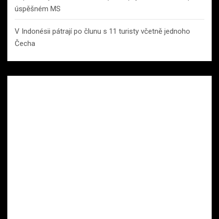
úspěšném MS
V Indonésii pátrají po člunu s 11 turisty včetně jednoho
Čecha