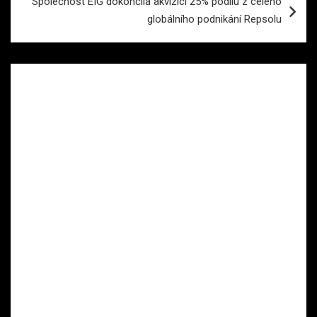
Společnost EIG dokončila akvizici 25% podílu z celého
globálního podnikání Repsolu