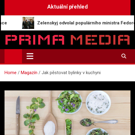
Skip
Aktuální přehled
to
content
Zelenskyj odvolal populárního ministra Fedorova, zemře
Prima-Media.cz
Informace a aktuality | Zpravodajství
Home
Magazín
Jak pěstovat bylinky v kuchyni