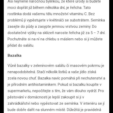
Asi nejméně náročnou bylinkou, ze které úrody si budete
moci dopřát již během několika dní, je řeřicha. Tato
rostlinka dodá vašemu tělu množství vitamínu C. Bez
problémů ji vypěstujete v květináči se substrátem. Semínka
zasejte do půdy a zasypte jemnou vrstvou zeminy. Do
dostatečné výšky na sklizeň naroste řeřicha již za 5 – 7 dní.
Pochutnáte si na ní na chlebu s máslem nebo si ji můžete
přidat do salátu.
Bazalka
Vůně bazalky v zeleninovém salátu či masovém pokrmu je
nenapodobitelná. Stačí několik lístků a vaše jídlo získá
zcela novou chuť. Bazalka navíc pomáhá při nechutenství a
je přírodním antihistaminikem. Pokud si bazalku koupíte v
supermarketu, nepočítejte s tím, že vám dlouho vydrží. Pro
pěstování v domácnosti je lepší zakoupit si ji v
zahrádkářství nebo vypěstovat ze semínka. V interiéru se jí
bude dobře dařit na slunném místě. Důležitá je pravidelná