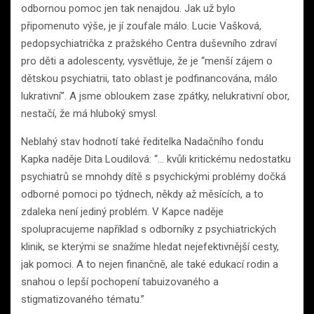
odbornou pomoc jen tak nenajdou. Jak už bylo
připomenuto výše, je jí zoufale málo. Lucie Vašková,
pedopsychiatrička z pražského Centra duševního zdraví
pro děti a adolescenty, vysvětluje, že je “menší zájem o
dětskou psychiatrii, tato oblast je podfinancována, málo
lukrativní”. A jsme obloukem zase zpátky, nelukrativní obor,
nestačí, že má hluboký smysl.
Neblahý stav hodnotí také ředitelka Nadačního fondu
Kapka naděje Dita Loudilová: “… kvůli kritickému nedostatku
psychiatrů se mnohdy dítě s psychickými problémy dočká
odborné pomoci po týdnech, někdy až měsících, a to
zdaleka není jediný problém. V Kapce naděje
spolupracujeme například s odborníky z psychiatrických
klinik, se kterými se snažíme hledat nejefektivnější cesty,
jak pomoci. A to nejen finančně, ale také edukací rodin a
snahou o lepší pochopení tabuizovaného a
stigmatizovaného tématu.”