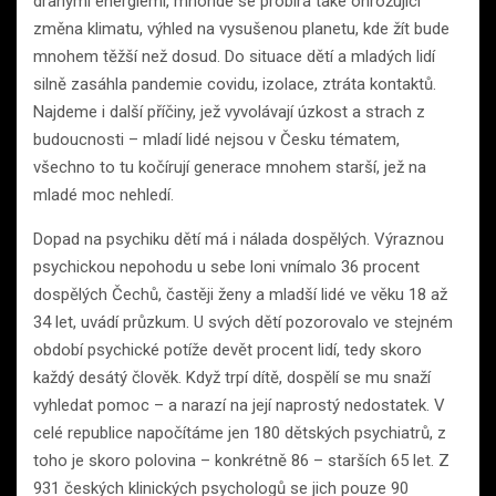
drahými energiemi, mnohde se probírá také ohrožující
změna klimatu, výhled na vysušenou planetu, kde žít bude
mnohem těžší než dosud. Do situace dětí a mladých lidí
silně zasáhla pandemie covidu, izolace, ztráta kontaktů.
Najdeme i další příčiny, jež vyvolávají úzkost a strach z
budoucnosti – mladí lidé nejsou v Česku tématem,
všechno to tu kočírují generace mnohem starší, jež na
mladé moc nehledí.
Dopad na psychiku dětí má i nálada dospělých. Výraznou
psychickou nepohodu u sebe loni vnímalo 36 procent
dospělých Čechů, častěji ženy a mladší lidé ve věku 18 až
34 let, uvádí průzkum. U svých dětí pozorovalo ve stejném
období psychické potíže devět procent lidí, tedy skoro
každý desátý člověk. Když trpí dítě, dospělí se mu snaží
vyhledat pomoc – a narazí na její naprostý nedostatek. V
celé republice napočítáme jen 180 dětských psychiatrů, z
toho je skoro polovina – konkrétně 86 – starších 65 let. Z
931 českých klinických psychologů se jich pouze 90