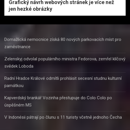
Grafický návrh webových stránek je více než
jen hezké obrázky
Domažlická nemocnice získá 80 nových parkovacích míst pro
zaměstnance
Zelenskyj odvolal populárního ministra Fedorova, zemřel klíčový
svědek Loboda
Radní Hradce Králové odmítli prohlásit secesní studnu kulturní
památkou
Kapverdský brankář Vozinha přestupuje do Colo Colo po
úspěšném MS
V Indonésii pátrají po člunu s 11 turisty včetně jednoho Čecha