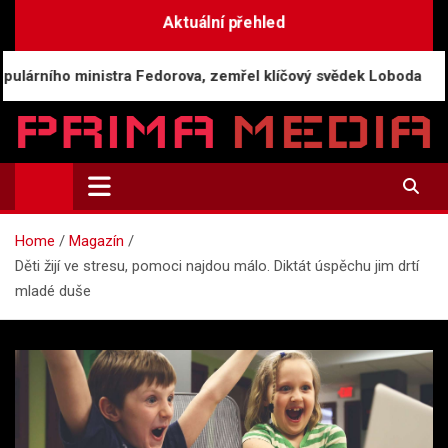
Skip
Aktuální přehled
to
content
ministra Fedorova, zemřel klíčový svědek Loboda
R
Prima-Media.cz
Informace a aktuality | Zpravodajství
Home
Magazín
Děti žijí ve stresu, pomoci najdou málo. Diktát úspěchu jim drtí
mladé duše