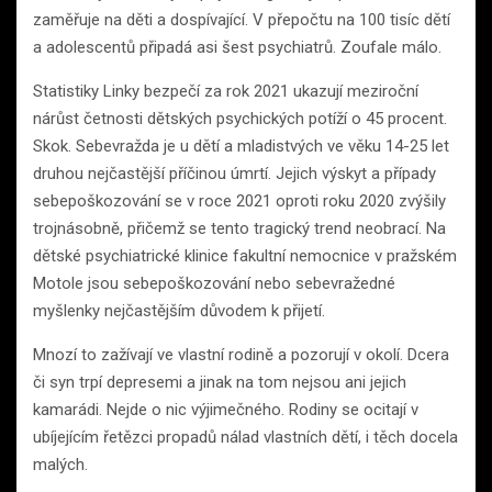
zaměřuje na děti a dospívající. V přepočtu na 100 tisíc dětí
a adolescentů připadá asi šest psychiatrů. Zoufale málo.
Statistiky Linky bezpečí za rok 2021 ukazují meziroční
nárůst četnosti dětských psychických potíží o 45 procent.
Skok. Sebevražda je u dětí a mladistvých ve věku 14-25 let
druhou nejčastější příčinou úmrtí. Jejich výskyt a případy
sebepoškozování se v roce 2021 oproti roku 2020 zvýšily
trojnásobně, přičemž se tento tragický trend neobrací. Na
dětské psychiatrické klinice fakultní nemocnice v pražském
Motole jsou sebepoškozování nebo sebevražedné
myšlenky nejčastějším důvodem k přijetí.
Mnozí to zažívají ve vlastní rodině a pozorují v okolí. Dcera
či syn trpí depresemi a jinak na tom nejsou ani jejich
kamarádi. Nejde o nic výjimečného. Rodiny se ocitají v
ubíjejícím řetězci propadů nálad vlastních dětí, i těch docela
malých.