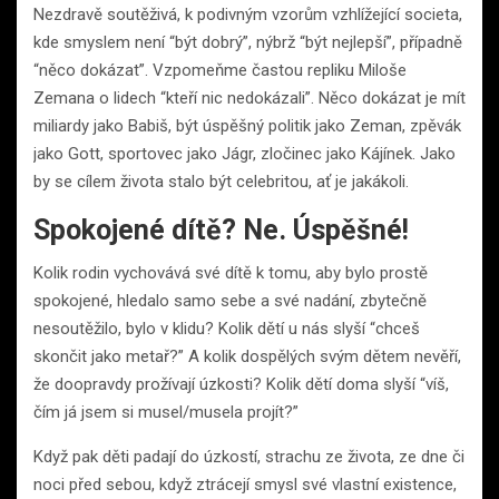
Nezdravě soutěživá, k podivným vzorům vzhlížející societa,
kde smyslem není “být dobrý”, nýbrž “být nejlepší”, případně
“něco dokázat”. Vzpomeňme častou repliku Miloše
Zemana o lidech “kteří nic nedokázali”. Něco dokázat je mít
miliardy jako Babiš, být úspěšný politik jako Zeman, zpěvák
jako Gott, sportovec jako Jágr, zločinec jako Kájínek. Jako
by se cílem života stalo být celebritou, ať je jakákoli.
Spokojené dítě? Ne. Úspěšné!
Kolik rodin vychovává své dítě k tomu, aby bylo prostě
spokojené, hledalo samo sebe a své nadání, zbytečně
nesoutěžilo, bylo v klidu? Kolik dětí u nás slyší “chceš
skončit jako metař?” A kolik dospělých svým dětem nevěří,
že doopravdy prožívají úzkosti? Kolik dětí doma slyší “víš,
čím já jsem si musel/musela projít?”
Když pak děti padají do úzkostí, strachu ze života, ze dne či
noci před sebou, když ztrácejí smysl své vlastní existence,