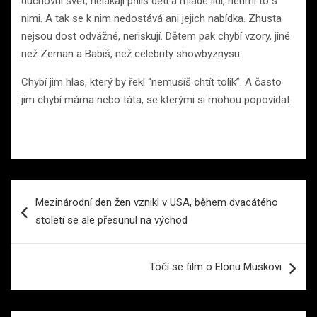
duchovní svět, nelákají příliš děti a mladé lidi, neumí to s
nimi. A tak se k nim nedostává ani jejich nabídka. Zhusta
nejsou dost odvážné, neriskují. Dětem pak chybí vzory, jiné
než Zeman a Babiš, než celebrity showbyznysu.
Chybí jim hlas, který by řekl “nemusíš chtít tolik”. A často
jim chybí máma nebo táta, se kterými si mohou popovídat.
Navigace
Mezinárodní den žen vznikl v USA, během dvacátého
pro
století se ale přesunul na východ
příspěvek
Točí se film o Elonu Muskovi