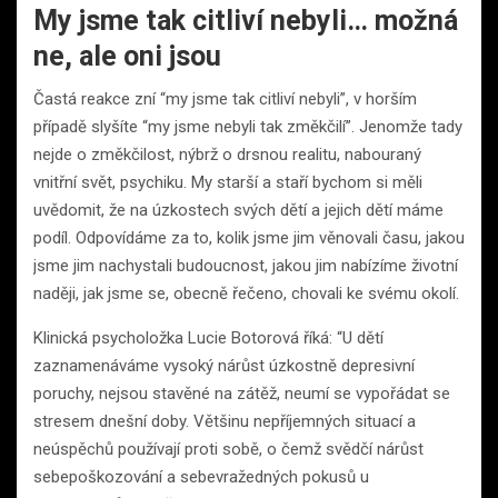
My jsme tak citliví nebyli… možná
ne, ale oni jsou
Častá reakce zní “my jsme tak citliví nebyli”, v horším
případě slyšíte “my jsme nebyli tak změkčilí”. Jenomže tady
nejde o změkčilost, nýbrž o drsnou realitu, nabouraný
vnitřní svět, psychiku. My starší a staří bychom si měli
uvědomit, že na úzkostech svých dětí a jejich dětí máme
podíl. Odpovídáme za to, kolik jsme jim věnovali času, jakou
jsme jim nachystali budoucnost, jakou jim nabízíme životní
naději, jak jsme se, obecně řečeno, chovali ke svému okolí.
Klinická psycholožka Lucie Botorová říká: “U dětí
zaznamenáváme vysoký nárůst úzkostně depresivní
poruchy, nejsou stavěné na zátěž, neumí se vypořádat se
stresem dnešní doby. Většinu nepříjemných situací a
neúspěchů používají proti sobě, o čemž svědčí nárůst
sebepoškozování a sebevražedných pokusů u