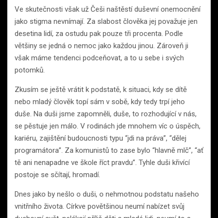
Ve skutečnosti však už Češi naštěstí duševní onemocnění
jako stigma nevnímají. Za slabost člověka jej považuje jen
desetina lidí, za ostudu pak pouze tři procenta. Podle
většiny se jedná o nemoc jako každou jinou. Zároveň ji
však máme tendenci podceňovat, a to u sebe i svých
potomků.
Zkusím se ještě vrátit k podstatě, k situaci, kdy se dítě
nebo mladý člověk topí sám v sobě, kdy tedy trpí jeho
duše. Na duši jsme zapomněli, duše, to rozhodující v nás,
se pěstuje jen málo. V rodinách jde mnohem víc o úspěch,
kariéru, zajištění budoucnosti typu “jdi na práva”, “dělej
programátora”. Za komunistů to zase bylo “hlavně mlč”, “ať
tě ani nenapadne ve škole říct pravdu”. Tyhle duši křivící
postoje se sčítají, hromadí.
Dnes jako by nešlo o duši, o nehmotnou podstatu našeho
vnitřního života. Církve povětšinou neumí nabízet svůj