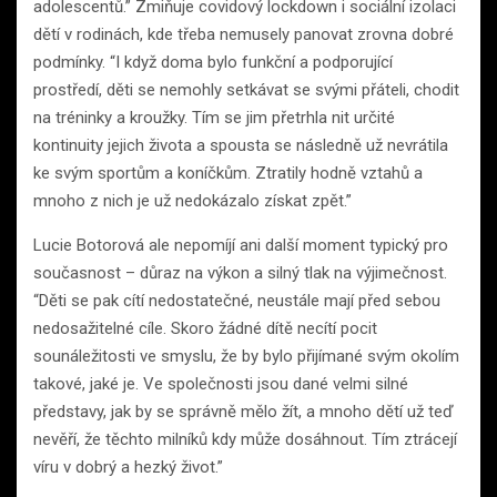
adolescentů.” Zmiňuje covidový lockdown i sociální izolaci
dětí v rodinách, kde třeba nemusely panovat zrovna dobré
podmínky. “I když doma bylo funkční a podporující
prostředí, děti se nemohly setkávat se svými přáteli, chodit
na tréninky a kroužky. Tím se jim přetrhla nit určité
kontinuity jejich života a spousta se následně už nevrátila
ke svým sportům a koníčkům. Ztratily hodně vztahů a
mnoho z nich je už nedokázalo získat zpět.”
Lucie Botorová ale nepomíjí ani další moment typický pro
současnost – důraz na výkon a silný tlak na výjimečnost.
“Děti se pak cítí nedostatečné, neustále mají před sebou
nedosažitelné cíle. Skoro žádné dítě necítí pocit
sounáležitosti ve smyslu, že by bylo přijímané svým okolím
takové, jaké je. Ve společnosti jsou dané velmi silné
představy, jak by se správně mělo žít, a mnoho dětí už teď
nevěří, že těchto milníků kdy může dosáhnout. Tím ztrácejí
víru v dobrý a hezký život.”