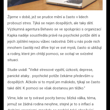
Žijeme v době, jež se prudce mění a často v lidech
probouzí stres. Týká se nejen dospělých, ale taky dětí.
Výzkumná agentura Behavio se ve spolupráci s organizací
Kapka naděje soustředila právě na psychické potíže dětí a
jejich zjištění nejsou vůbec radostná. Děti u nás pode nich
mnohem častěji než dříve trpí ve své mysli, často si ubližují
a rodiny, které jim chtějí pomoci, se ocitají ve svízelné
situaci.
Studie uvádí: “Velké stresové vypětí, úzkosti, deprese,
panické ataky… psychické potíže čekáme především u
dospělých. Ačkoliv si to myslí jen málokdo, týkají se často
také dětí. K pomoci se však dostanou jen těžko.”
Víme, kde se ty svíravé pocity berou: blízká válka, téma,
jemuž se žádná rodina nevyhne, stejné je to s inflací a