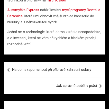
technikou a přípravky na
mytí vozidel
.
Automyčka Express
nabízí kvalitní
mycí programy Revital a
Ceramica
, které umí obnovit vnější vzhled karoserie do
hloubky a s několikaletou výdrží.
Jedná se o technologie, které doma zkrátka nenapodobíte,
a o investici, která se vám při rychlém a hladkém prodeji
rozhodně vrátí.
Navigace
Na co nezapomenout při přípravě zahradní oslavy
pro
příspěvek
Jak správně sedět v práci