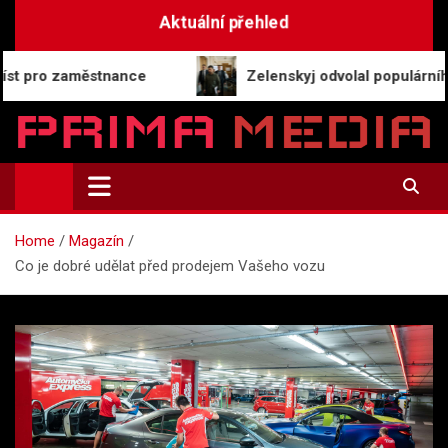
Skip
Aktuální přehled
to
content
aměstnance
Zelenskyj odvolal populárního ministr
Prima-Media.cz
Informace a aktuality | Zpravodajství
Home
Magazín
Co je dobré udělat před prodejem Vašeho vozu