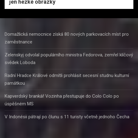
jen hezké obrázky
Domažlická nemocnice získá 80 nových parkovacích míst pro
zaměstnance
Zelenskyj odvolal populárního ministra Fedorova, zemřel klíčový
svědek Loboda
Radní Hradce Králové odmítli prohlásit secesní studnu kulturní
památkou
Kapverdský brankář Vozinha přestupuje do Colo Colo po
úspěšném MS
V Indonésii pátrají po člunu s 11 turisty včetně jednoho Čecha