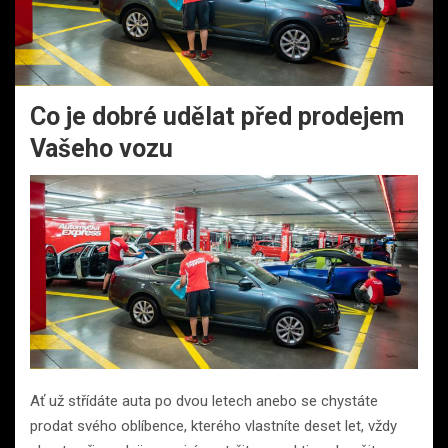
Co je dobré udělat před prodejem
Vašeho vozu
Ať už střídáte auta po dvou letech anebo se chystáte
prodat svého oblíbence, kterého vlastníte deset let, vždy