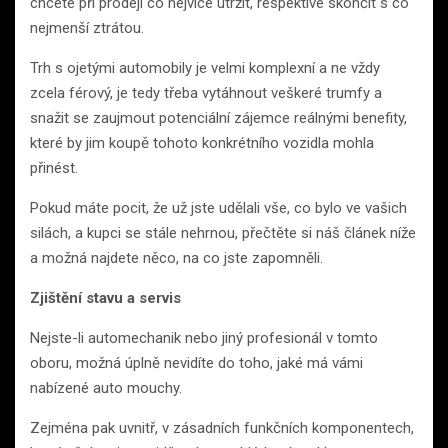
chcete při prodeji co nejvíce utržit, respektive skončit s co
nejmenší ztrátou.
Trh s ojetými automobily je velmi komplexní a ne vždy
zcela férový, je tedy třeba vytáhnout veškeré trumfy a
snažit se zaujmout potenciální zájemce reálnými benefity,
které by jim koupě tohoto konkrétního vozidla mohla
přinést.
Pokud máte pocit, že už jste udělali vše, co bylo ve vašich
silách, a kupci se stále nehrnou, přečtěte si náš článek níže
a možná najdete něco, na co jste zapomněli.
Zjištění stavu a servis
Nejste-li automechanik nebo jiný profesionál v tomto
oboru, možná úplně nevidíte do toho, jaké má vámi
nabízené auto mouchy.
Zejména pak uvnitř, v zásadních funkčních komponentech,