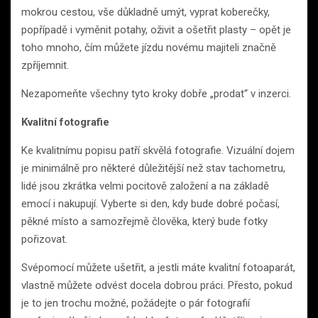
mokrou cestou, vše důkladně umýt, vyprat koberečky,
popřípadě i vyměnit potahy, oživit a ošetřit plasty – opět je
toho mnoho, čím můžete jízdu novému majiteli značně
zpříjemnit.
Nezapomeňte všechny tyto kroky dobře „prodat“ v inzerci.
Kvalitní fotografie
Ke kvalitnímu popisu patří skvělá fotografie. Vizuální dojem
je minimálně pro některé důležitější než stav tachometru,
lidé jsou zkrátka velmi pocitově založení a na základě
emocí i nakupují. Vyberte si den, kdy bude dobré počasí,
pěkné místo a samozřejmě člověka, který bude fotky
pořizovat.
Svépomocí můžete ušetřit, a jestli máte kvalitní fotoaparát,
vlastně můžete odvést docela dobrou práci. Přesto, pokud
je to jen trochu možné, požádejte o pár fotografií