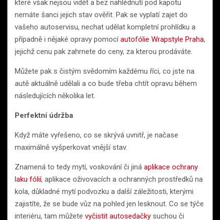
které však nejsou vidět a bez nahlédnutí pod kapotu
nemáte šanci jejich stav ověřit. Pak se vyplatí zajet do
vašeho autoservisu, nechat udělat kompletní prohlídku a
případně i nějaké opravy pomocí
autofólie Wrapstyle Praha
,
jejichž cenu pak zahrnete do ceny, za kterou prodáváte.
Můžete pak s čistým svědomím každému říci, co jste na
autě aktuálně udělali a co bude třeba chtít opravu během
následujících několika let.
Perfektní údržba
Když máte vyřešeno, co se skrývá uvnitř, je načase
maximálně vyšperkovat vnější stav.
Znamená to tedy mytí, voskování či jiná
aplikace ochrany
laku fólií
, aplikace oživovacích a ochranných prostředků na
kola, důkladné mytí podvozku a další záležitosti, kterými
zajistíte, že se bude vůz na pohled jen lesknout. Co se týče
interiéru, tam můžete
vyčistit autosedačky
suchou či